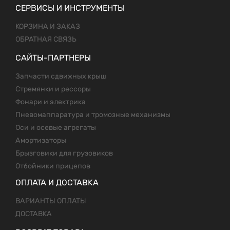
СЕРВИСЫ И ИНСТРУМЕНТЫ
КОРЗИНА И ЗАКАЗ
ОБРАТНАЯ СВЯЗЬ
САЙТЫ-ПАРТНЕРЫ
Запчасти сдвижных крыш
Стремянки и рессоры
Фонари и электрика
Пневомаппаратура и тромозные механизмы
Оси и осевые агрегаты
Амортизаторы
Брызговики для грузовиков
Отбойники прицепов
ОПЛАТА И ДОСТАВКА
ВАРИАНТЫ ОПЛАТЫ
ДОСТАВКА