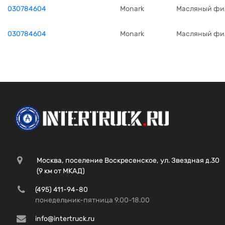
030784604
Monark
Масляный фил
030784604
Monark
Масляный фил
Москва, поселение Воскресенское, ул. Звездная д.30
(9 км от МКАД)
(495) 411-94-80
понедельник-пятница 9.00-18.00
info@intertruck.ru