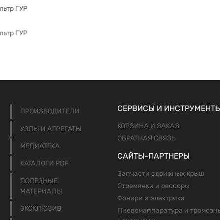
ьтр ГУР
ьтр ГУР
СЕРВИСЫ И ИНСТРУМЕНТ
ПРОИЗВОДИТЕЛИ
КОРЗИНА И ЗАКАЗ
УЗЛЫ И АГРЕГАТЫ
ОБРАТНАЯ СВЯЗЬ
МЕДИАТЕКА
САЙТЫ-ПАРТНЕРЫ
КАТАЛОГИ PDF
Запчасти сдвижных крыш
ПОЛЕЗНЫЕ
Стремянки и рессоры
МАТЕРИАЛЫ
Фонари и электрика
ЭКСКЛЮЗИВ
Пневомаппаратура и тромозн