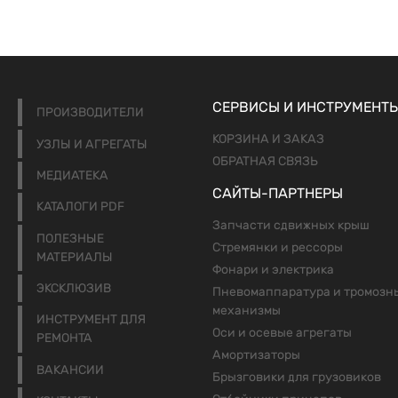
СЕРВИСЫ И ИНСТРУМЕНТ
ПРОИЗВОДИТЕЛИ
КОРЗИНА И ЗАКАЗ
УЗЛЫ И АГРЕГАТЫ
ОБРАТНАЯ СВЯЗЬ
МЕДИАТЕКА
САЙТЫ-ПАРТНЕРЫ
КАТАЛОГИ PDF
Запчасти сдвижных крыш
ПОЛЕЗНЫЕ
Стремянки и рессоры
МАТЕРИАЛЫ
Фонари и электрика
ЭКСКЛЮЗИВ
Пневомаппаратура и тромозн
механизмы
ИНСТРУМЕНТ ДЛЯ
Оси и осевые агрегаты
РЕМОНТА
Амортизаторы
ВАКАНСИИ
Брызговики для грузовиков