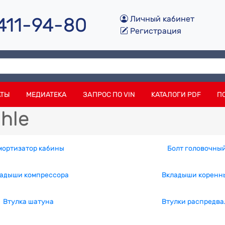
 411-94-80
Личный кабинет
Регистрация
АТЫ
МЕДИАТЕКА
ЗАПРОС ПО VIN
КАТАЛОГИ PDF
П
hle
мортизатор кабины
Болт головочны
адыши компрессора
Вкладыши коренн
Втулка шатуна
Втулки распредва