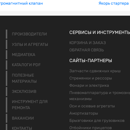
тромагнитный клапан
Якорь стартера
СЕРВИСЫ И ИНСТРУМЕНТ
ПРОИЗВОДИТЕЛИ
КОРЗИНА И ЗАКАЗ
УЗЛЫ И АГРЕГАТЫ
ОБРАТНАЯ СВЯЗЬ
МЕДИАТЕКА
САЙТЫ-ПАРТНЕРЫ
КАТАЛОГИ PDF
Запчасти сдвижных крыш
ПОЛЕЗНЫЕ
Стремянки и рессоры
МАТЕРИАЛЫ
Фонари и электрика
ЭКСКЛЮЗИВ
Пневомаппаратура и тромозн
механизмы
ИНСТРУМЕНТ ДЛЯ
Оси и осевые агрегаты
РЕМОНТА
Амортизаторы
ВАКАНСИИ
Брызговики для грузовиков
Отбойники прицепов
КОНТАКТЫ