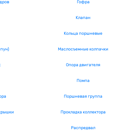
ндров
Гофра
Клапан
Кольца поршневые
апун)
Маслосъемные колпачки
к
Опора двигателя
Помпа
ора
Поршневая группа
крышки
Прокладка коллектора
Распредвал