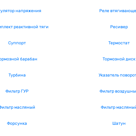
гулятор напряжения
Реле втягивающ
плект реактивной тяги
Ресивер
Суппорт
Термостат
ормозной барабан
Тормозной диск
Турбина
Указатель поворо
Фильтр ГУР
Фильтр воздушн
Фильтр масляный
Фильтр масляны
Форсунка
Шатун