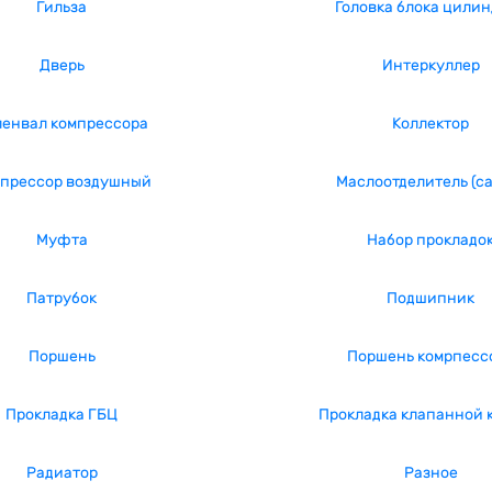
Гильза
Головка блока цили
Дверь
Интеркуллер
ленвал компрессора
Коллектор
прессор воздушный
Маслоотделитель (с
Муфта
Набор прокладо
Патрубок
Подшипник
Поршень
Поршень комрпесс
Прокладка ГБЦ
Прокладка клапанной 
Радиатор
Разное