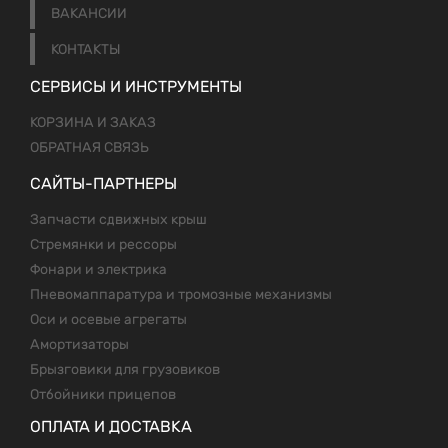
ВАКАНСИИ
КОНТАКТЫ
СЕРВИСЫ И ИНСТРУМЕНТЫ
КОРЗИНА И ЗАКАЗ
ОБРАТНАЯ СВЯЗЬ
САЙТЫ-ПАРТНЕРЫ
Запчасти сдвижных крыш
Стремянки и рессоры
Фонари и электрика
Пневомаппаратура и тромозные механизмы
Оси и осевые агрегаты
Амортизаторы
Брызговики для грузовиков
Отбойники прицепов
ОПЛАТА И ДОСТАВКА