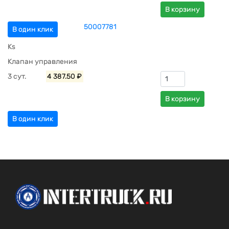
В корзину
50007781
В один клик
Ks
Клапан управления
3 сут.
4 387.50 ₽
В корзину
В один клик