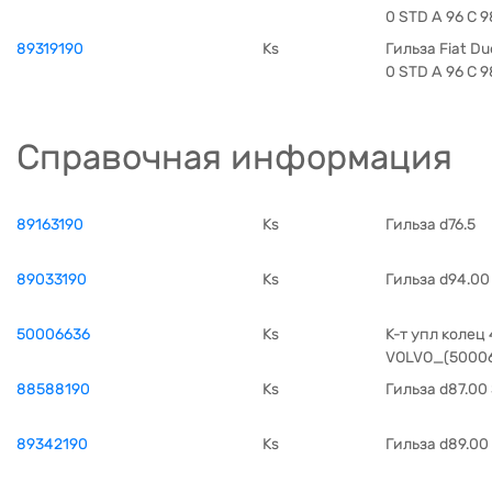
0 STD A 96 C 98
89319190
Ks
Гильза Fiat Du
0 STD A 96 C 98
Справочная информация
89163190
Ks
Гильза d76.5
89033190
Ks
Гильза d94.00
50006636
Ks
К-т упл колец 
VOLVO_(50006
88588190
Ks
Гильза d87.00
89342190
Ks
Гильза d89.00