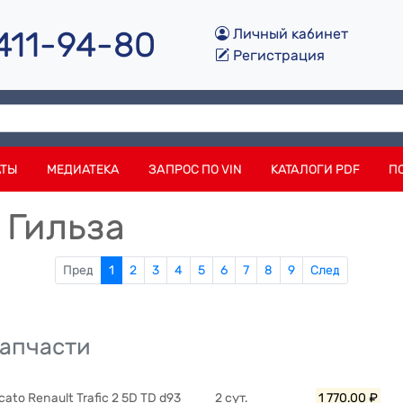
 411-94-80
Личный кабинет
Регистрация
АТЫ
МЕДИАТЕКА
ЗАПРОС ПО VIN
КАТАЛОГИ PDF
П
 Гильза
Пред
1
2
3
4
5
6
7
8
9
След
запчасти
cato Renault Trafic 2 5D TD d93
2 сут.
1 770.00 ₽