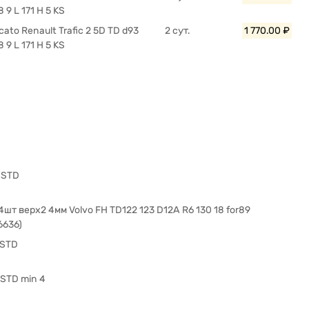
 9 L 171 H 5 KS
cato Renault Trafic 2 5D TD d93
2 сут.
1 770.00 ₽
 9 L 171 H 5 KS
 STD
4шт верх2 4мм Volvo FH TD122 123 D12A R6 130 18 for89
636)
 STD
 STD min 4