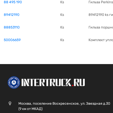
88 495 190
Ks
Гильза Perkins
89412190
Ks
89412190 ks г
88853110
Ks
Гильза поршня
50006659
Ks
Комплект упл
Москва, поселение Воскресенское, ул. Звездная д.30
(9 км от МКАД)