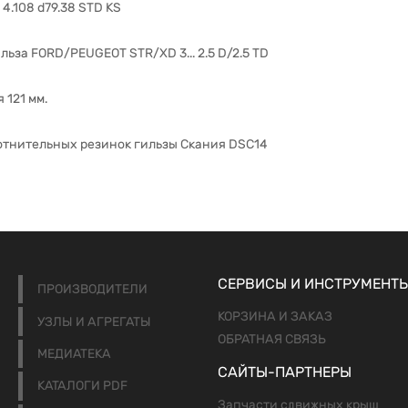
 4.108 d79.38 STD KS
ильза FORD/PEUGEOT STR/XD 3... 2.5 D/2.5 TD
 121 мм.
отнительных резинок гильзы Скания DSC14
СЕРВИСЫ И ИНСТРУМЕНТ
ПРОИЗВОДИТЕЛИ
КОРЗИНА И ЗАКАЗ
УЗЛЫ И АГРЕГАТЫ
ОБРАТНАЯ СВЯЗЬ
МЕДИАТЕКА
САЙТЫ-ПАРТНЕРЫ
КАТАЛОГИ PDF
Запчасти сдвижных крыш