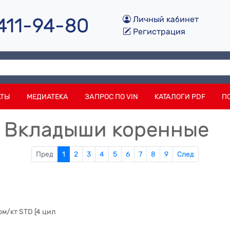
 411-94-80
Личный кабинет
Регистрация
АТЫ
МЕДИАТЕКА
ЗАПРОС ПО VIN
КАТАЛОГИ PDF
П
. Вкладыши коренные
Пред
1
2
3
4
5
6
7
8
9
След
ом/кт STD [4 цил