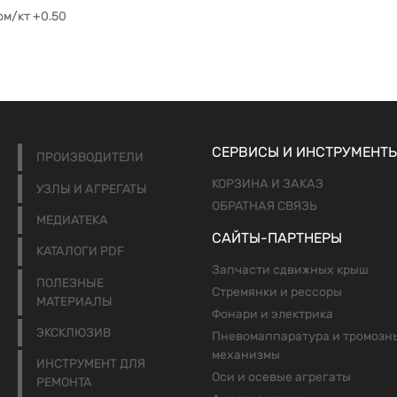
ом/кт +0.50
СЕРВИСЫ И ИНСТРУМЕНТ
ПРОИЗВОДИТЕЛИ
КОРЗИНА И ЗАКАЗ
УЗЛЫ И АГРЕГАТЫ
ОБРАТНАЯ СВЯЗЬ
МЕДИАТЕКА
САЙТЫ-ПАРТНЕРЫ
КАТАЛОГИ PDF
Запчасти сдвижных крыш
ПОЛЕЗНЫЕ
Стремянки и рессоры
МАТЕРИАЛЫ
Фонари и электрика
ЭКСКЛЮЗИВ
Пневомаппаратура и тромозн
механизмы
ИНСТРУМЕНТ ДЛЯ
Оси и осевые агрегаты
РЕМОНТА