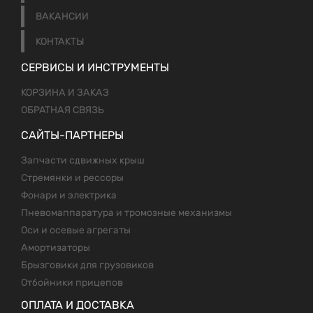
ВАКАНСИИ
КОНТАКТЫ
СЕРВИСЫ И ИНСТРУМЕНТЫ
КОРЗИНА И ЗАКАЗ
ОБРАТНАЯ СВЯЗЬ
САЙТЫ-ПАРТНЕРЫ
Запчасти сдвижных крыш
Стремянки и рессоры
Фонари и электрика
Пневомаппаратура и тромозные механизмы
Оси и осевые агрегаты
Амортизаторы
Брызговики для грузовиков
Отбойники прицепов
ОПЛАТА И ДОСТАВКА