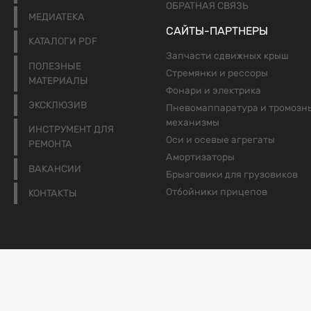
ОБРАТНАЯ СВЯЗЬ
МЕДИАТЕКА
САЙТЫ-ПАРТНЕРЫ
КАТАЛОГИ PDF
Запчасти сдвижных крыш
ПОЛЕЗНЫЕ
Стремянки и рессоры
МАТЕРИАЛЫ
Фонари и электрика
ЭКСКЛЮЗИВ
Пневомаппаратура и тромозн
механизмы
ИНСТРУМЕНТ ДЛЯ
Оси и осевые агрегаты
РЕМОНТА
Амортизаторы
ВАКАНСИИ
Брызговики для грузовиков
Отбойники прицепов
КОНТАКТЫ