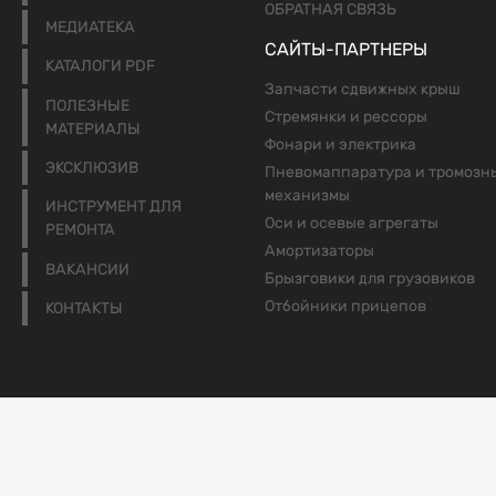
ОБРАТНАЯ СВЯЗЬ
МЕДИАТЕКА
САЙТЫ-ПАРТНЕРЫ
КАТАЛОГИ PDF
Запчасти сдвижных крыш
ПОЛЕЗНЫЕ
Стремянки и рессоры
МАТЕРИАЛЫ
Фонари и электрика
ЭКСКЛЮЗИВ
Пневомаппаратура и тромозн
механизмы
ИНСТРУМЕНТ ДЛЯ
Оси и осевые агрегаты
РЕМОНТА
Амортизаторы
ВАКАНСИИ
Брызговики для грузовиков
Отбойники прицепов
КОНТАКТЫ