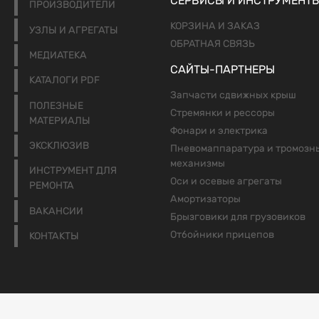
СЕРВИСЫ И ИНСТРУМЕНТ
ПРОИЗВОДИТЕЛИ
КОРЗИНА И ЗАКАЗ
УЗЛЫ И АГРЕГАТЫ
ОБРАТНАЯ СВЯЗЬ
МЕДИАТЕКА
САЙТЫ-ПАРТНЕРЫ
КАТАЛОГИ PDF
Запчасти сдвижных крыш
ПОЛЕЗНЫЕ
Стремянки и рессоры
МАТЕРИАЛЫ
Фонари и электрика
ЭКСКЛЮЗИВ
Пневомаппаратура и тромозн
механизмы
ИНСТРУМЕНТ ДЛЯ
Оси и осевые агрегаты
РЕМОНТА
Амортизаторы
ВАКАНСИИ
Брызговики для грузовиков
Отбойники прицепов
КОНТАКТЫ