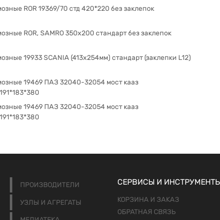
озные ROR 19369/70 стд 420*220 без заклепок
мозные ROR, SAMRO 350x200 стандарт без заклепок
озные 19933 SCANIA (413х254мм) стандарт (заклепки L12)
мозные 19469 ПАЗ 32040-32054 мост кааз
*191*183*380
мозные 19469 ПАЗ 32040-32054 мост кааз
*191*183*380
СЕРВИСЫ И ИНСТРУМЕНТ
ПРОИЗВОДИТЕЛИ
КОРЗИНА И ЗАКАЗ
УЗЛЫ И АГРЕГАТЫ
ОБРАТНАЯ СВЯЗЬ
МЕДИАТЕКА