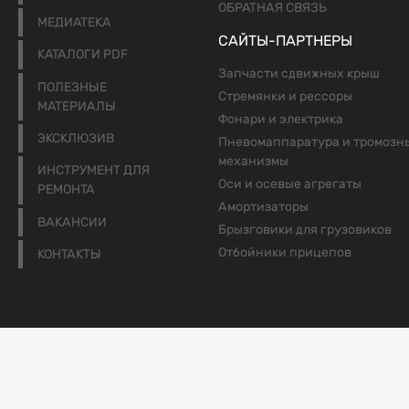
ОБРАТНАЯ СВЯЗЬ
МЕДИАТЕКА
САЙТЫ-ПАРТНЕРЫ
КАТАЛОГИ PDF
Запчасти сдвижных крыш
ПОЛЕЗНЫЕ
Стремянки и рессоры
МАТЕРИАЛЫ
Фонари и электрика
ЭКСКЛЮЗИВ
Пневомаппаратура и тромозн
механизмы
ИНСТРУМЕНТ ДЛЯ
Оси и осевые агрегаты
РЕМОНТА
Амортизаторы
ВАКАНСИИ
Брызговики для грузовиков
Отбойники прицепов
КОНТАКТЫ