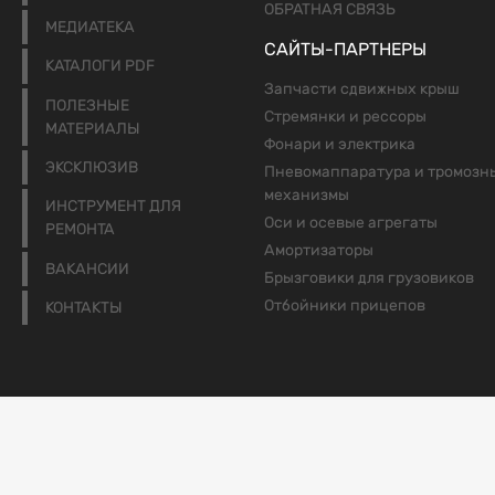
ОБРАТНАЯ СВЯЗЬ
МЕДИАТЕКА
САЙТЫ-ПАРТНЕРЫ
КАТАЛОГИ PDF
Запчасти сдвижных крыш
ПОЛЕЗНЫЕ
Стремянки и рессоры
МАТЕРИАЛЫ
Фонари и электрика
ЭКСКЛЮЗИВ
Пневомаппаратура и тромозн
механизмы
ИНСТРУМЕНТ ДЛЯ
Оси и осевые агрегаты
РЕМОНТА
Амортизаторы
ВАКАНСИИ
Брызговики для грузовиков
Отбойники прицепов
КОНТАКТЫ