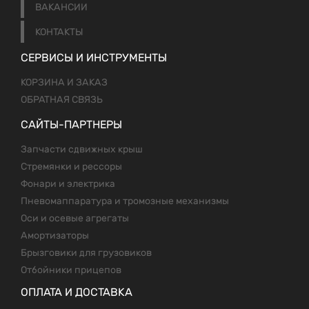
ВАКАНСИИ
КОНТАКТЫ
СЕРВИСЫ И ИНСТРУМЕНТЫ
КОРЗИНА И ЗАКАЗ
ОБРАТНАЯ СВЯЗЬ
САЙТЫ-ПАРТНЕРЫ
Запчасти сдвижных крыш
Стремянки и рессоры
Фонари и электрика
Пневомаппаратура и тромозные механизмы
Оси и осевые агрегаты
Амортизаторы
Брызговики для грузовиков
Отбойники прицепов
ОПЛАТА И ДОСТАВКА