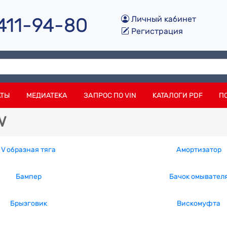
 411-94-80
Личный кабинет
Регистрация
АТЫ
МЕДИАТЕКА
ЗАПРОС ПО VIN
КАТАЛОГИ PDF
П
w
V образная тяга
Амортизатор
Бампер
Бачок омывател
Брызговик
Вискомуфта