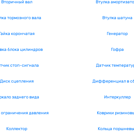
Вторичный вал
Втулка амортизат
лка тормозного вала
Втулка шатуна
Гайка корончатая
Генератор
вка блока цилиндров
Гофра
тчик стоп-сигнала
Датчик температу
Диск сцепления
Дифференциал в с
ркало заднего вида
Интеркуллер
 ограничения давления
Коврики ризинов
Коллектор
Кольца поршнев