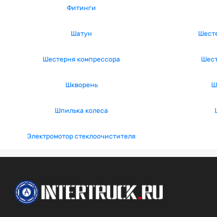
Фитинги
Шатун
Шест
Шестерня компрессора
Шест
Шкворень
Ш
Шпилька колеса
Электромотор стеклоочистителя