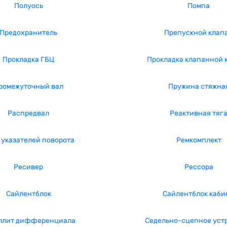
Полуось
Помпа
Предохранитель
Препускной клап
Прокладка ГБЦ
Прокладка клапанной 
ромежуточный вал
Пружина стяжна
Распредвал
Реактивная тяг
 указателей поворота
Ремкомплект
Ресивер
Рессора
Сайлентблок
Сайлентблок каби
ллит дифференциала
Седельно-сцепное уст