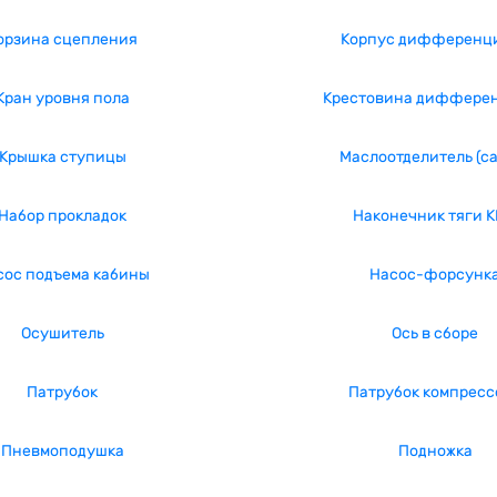
орзина сцепления
Корпус дифференц
Кран уровня пола
Крестовина диффере
Крышка ступицы
Маслоотделитель (с
Набор прокладок
Наконечник тяги 
сос подъема кабины
Насос-форсунк
Осушитель
Ось в сборе
Патрубок
Патрубок компресс
Пневмоподушка
Подножка