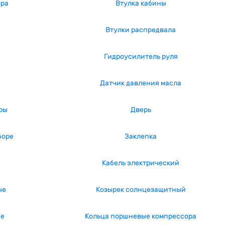
ора
Втулка кабины
Втулки распредвала
Гидроусилитель руля
Датчик давления масла
ры
Дверь
боре
Заклепка
Кабель электрический
ые
Козырек солнцезащитный
ые
Кольца поршневые компрессора