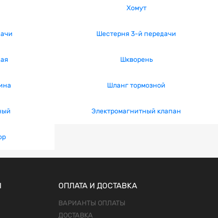
Хомут
дачи
Шестерня 3-й передачи
ная
Шкворень
ина
Шланг тормозной
ный
Электромагнитный клапан
ор
Ы
ОПЛАТА И ДОСТАВКА
ВАРИАНТЫ ОПЛАТЫ
ДОСТАВКА