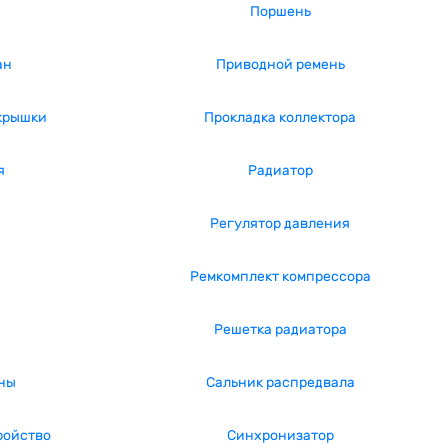
Поршень
ан
Приводной ремень
крышки
Прокладка коллектора
я
Радиатор
а
Регулятор давления
Ремкомплект компрессора
Решетка радиатора
ны
Сальник распредвала
ройство
Синхронизатор