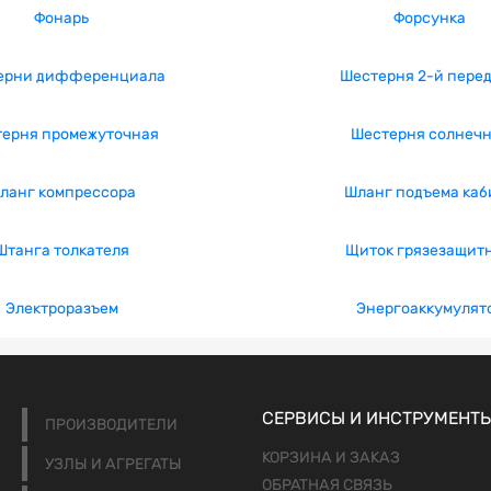
Фонарь
Форсунка
ерни дифференциала
Шестерня 2-й пере
ерня промежуточная
Шестерня солнеч
ланг компрессора
Шланг подъема каб
Штанга толкателя
Щиток грязезащит
Электроразъем
Энергоаккумулят
СЕРВИСЫ И ИНСТРУМЕНТ
ПРОИЗВОДИТЕЛИ
КОРЗИНА И ЗАКАЗ
УЗЛЫ И АГРЕГАТЫ
ОБРАТНАЯ СВЯЗЬ