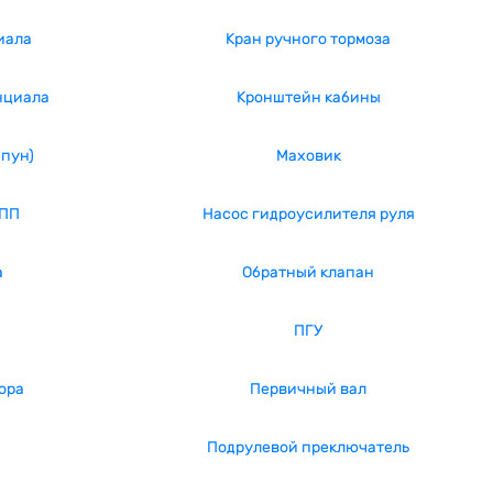
иала
Кран ручного тормоза
нциала
Кронштейн кабины
апун)
Маховик
КПП
Насос гидроусилителя руля
а
Обратный клапан
ПГУ
ора
Первичный вал
Подрулевой преключатель