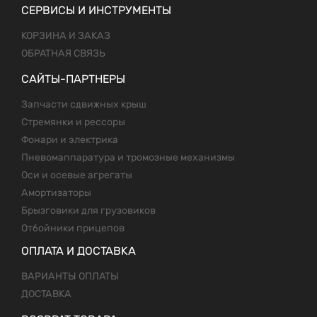
СЕРВИСЫ И ИНСТРУМЕНТЫ
КОРЗИНА И ЗАКАЗ
ОБРАТНАЯ СВЯЗЬ
САЙТЫ-ПАРТНЕРЫ
Запчасти сдвижных крыш
Стремянки и рессоры
Фонари и электрика
Пневомаппаратура и тромозные механизмы
Оси и осевые агрегаты
Амортизаторы
Брызговики для грузовиков
Отбойники прицепов
ОПЛАТА И ДОСТАВКА
ВАРИАНТЫ ОПЛАТЫ
ДОСТАВКА