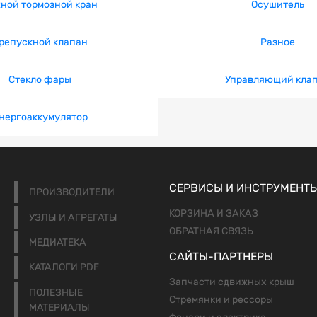
ной тормозной кран
Осушитель
репускной клапан
Разное
Стекло фары
Управляющий кла
нергоаккумулятор
СЕРВИСЫ И ИНСТРУМЕНТ
ПРОИЗВОДИТЕЛИ
КОРЗИНА И ЗАКАЗ
УЗЛЫ И АГРЕГАТЫ
ОБРАТНАЯ СВЯЗЬ
МЕДИАТЕКА
САЙТЫ-ПАРТНЕРЫ
КАТАЛОГИ PDF
Запчасти сдвижных крыш
ПОЛЕЗНЫЕ
Стремянки и рессоры
МАТЕРИАЛЫ