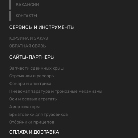
ВАКАНСИИ
КОНТАКТЫ
СЕРВИСЫ И ИНСТРУМЕНТЫ
КОРЗИНА И ЗАКАЗ
ОБРАТНАЯ СВЯЗЬ
САЙТЫ-ПАРТНЕРЫ
Запчасти сдвижных крыш
Стремянки и рессоры
Фонари и электрика
Пневомаппаратура и тромозные механизмы
Оси и осевые агрегаты
Амортизаторы
Брызговики для грузовиков
Отбойники прицепов
ОПЛАТА И ДОСТАВКА