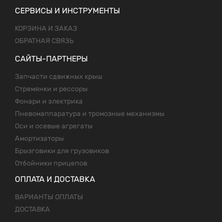
СЕРВИСЫ И ИНСТРУМЕНТЫ
КОРЗИНА И ЗАКАЗ
ОБРАТНАЯ СВЯЗЬ
САЙТЫ-ПАРТНЕРЫ
Запчасти сдвижных крыш
Стремянки и рессоры
Фонари и электрика
Пневомаппаратура и тромозные механизмы
Оси и осевые агрегаты
Амортизаторы
Брызговики для грузовиков
Отбойники прицепов
ОПЛАТА И ДОСТАВКА
ВАРИАНТЫ ОПЛАТЫ
ДОСТАВКА