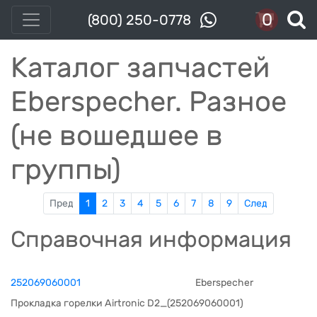
0
(800) 250-0778
Каталог запчастей
Eberspecher. Разное
(не вошедшее в
группы)
Пред
1
2
3
4
5
6
7
8
9
След
Справочная информация
252069060001
Eberspecher
Прокладка горелки Airtronic D2_(252069060001)