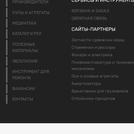
СЕРВИСЫ И ИНСТРУМЕНТ
ПРОИЗВОДИТЕЛИ
КОРЗИНА И ЗАКАЗ
УЗЛЫ И АГРЕГАТЫ
ОБРАТНАЯ СВЯЗЬ
МЕДИАТЕКА
САЙТЫ-ПАРТНЕРЫ
КАТАЛОГИ PDF
Запчасти сдвижных крыш
ПОЛЕЗНЫЕ
Стремянки и рессоры
МАТЕРИАЛЫ
Фонари и электрика
ЭКСКЛЮЗИВ
Пневомаппаратура и тромозн
механизмы
ИНСТРУМЕНТ ДЛЯ
Оси и осевые агрегаты
РЕМОНТА
Амортизаторы
ВАКАНСИИ
Брызговики для грузовиков
Отбойники прицепов
КОНТАКТЫ