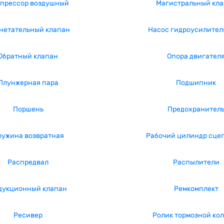
прессор воздушный
Магистральный кл
нетательный клапан
Насос гидроусилител
Обратный клапан
Опора двигател
Плунжерная пара
Подшипник
Поршень
Предохранител
ружина возвратная
Рабочий цилиндр сце
Распредвал
Распылители
дукционный клапан
Ремкомплект
Ресивер
Ролик тормозной ко