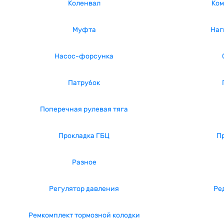
Коленвал
Ком
Муфта
Наг
Насос-форсунка
Патрубок
Поперечная рулевая тяга
Прокладка ГБЦ
П
Разное
Регулятор давления
Ре
Ремкомплект тормозной колодки