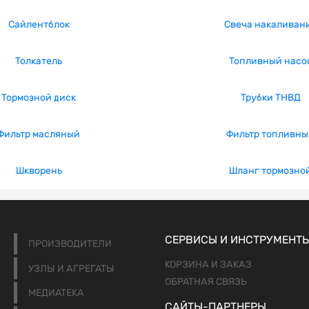
Сайлентблок
Свеча накаливан
Толкатель
Топливный насо
Тормозной диск
Трубки ТНВД
Фильтр масляный
Фильтр топливны
Шкворень
Шланг тормозно
СЕРВИСЫ И ИНСТРУМЕНТ
ПРОИЗВОДИТЕЛИ
КОРЗИНА И ЗАКАЗ
УЗЛЫ И АГРЕГАТЫ
ОБРАТНАЯ СВЯЗЬ
МЕДИАТЕКА
САЙТЫ-ПАРТНЕРЫ