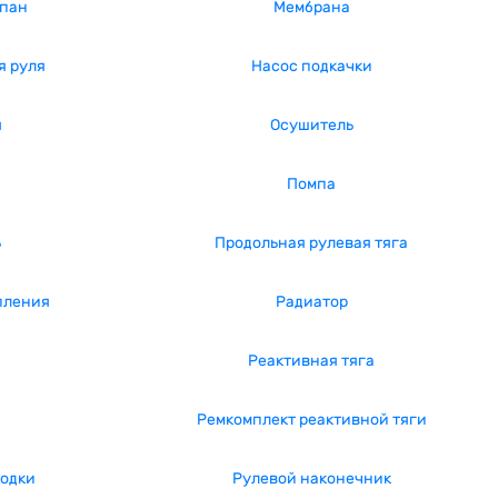
апан
Мембрана
я руля
Насос подкачки
я
Осушитель
Помпа
ь
Продольная рулевая тяга
пления
Радиатор
Реактивная тяга
Ремкомплект реактивной тяги
лодки
Рулевой наконечник