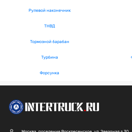
Рулевой наконечник
ТНВД
Тормозной барабан
Турбина
Форсунка
Москва, поселение Воскресенское, ул. Звездная д.30