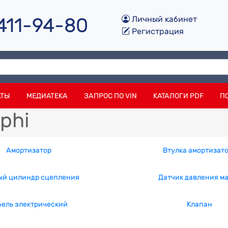
 411-94-80
Личный кабинет
Регистрация
АТЫ
МЕДИАТЕКА
ЗАПРОС ПО VIN
КАТАЛОГИ PDF
П
phi
Амортизатор
Втулка амортизат
ый цилиндр сцепления
Датчик давления м
бель электрический
Клапан