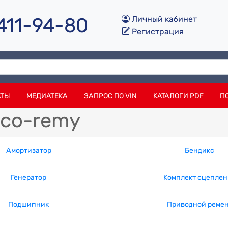
 411-94-80
Личный кабинет
Регистрация
АТЫ
МЕДИАТЕКА
ЗАПРОС ПО VIN
КАТАЛОГИ PDF
П
lco-remy
Амортизатор
Бендикс
Генератор
Комплект сцеплен
Подшипник
Приводной реме