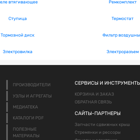
еле втягивающее
Ремкомплект
Ступица
Термостат
Тормозной диск
Фильтр воздушн
Электровилка
Электроразъем
СЕРВИСЫ И ИНСТРУМЕНТ
ПРОИЗВОДИТЕЛИ
КОРЗИНА И ЗАКАЗ
УЗЛЫ И АГРЕГАТЫ
ОБРАТНАЯ СВЯЗЬ
МЕДИАТЕКА
САЙТЫ-ПАРТНЕРЫ
КАТАЛОГИ PDF
Запчасти сдвижных крыш
ПОЛЕЗНЫЕ
Стремянки и рессоры
МАТЕРИАЛЫ