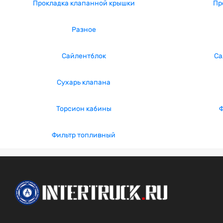
Прокладка клапанной крышки
Пр
Разное
Сайлентблок
Са
Сухарь клапана
Торсион кабины
Ф
Фильтр топливный