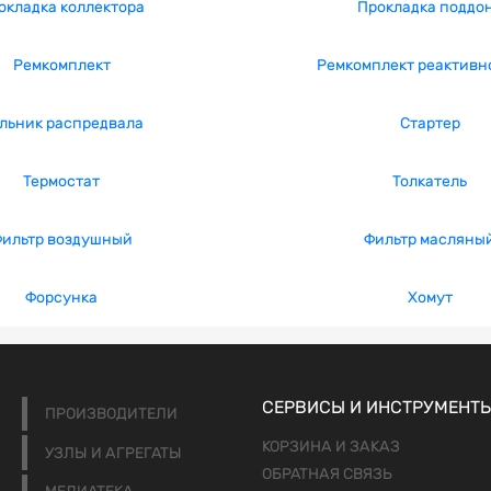
окладка коллектора
Прокладка поддо
Ремкомплект
Ремкомплект реактивн
льник распредвала
Стартер
Термостат
Толкатель
ильтр воздушный
Фильтр масляны
Форсунка
Хомут
СЕРВИСЫ И ИНСТРУМЕНТ
ПРОИЗВОДИТЕЛИ
КОРЗИНА И ЗАКАЗ
УЗЛЫ И АГРЕГАТЫ
ОБРАТНАЯ СВЯЗЬ