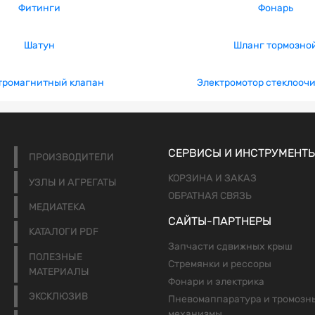
Фитинги
Фонарь
Шатун
Шланг тормозно
тромагнитный клапан
Электромотор стеклооч
СЕРВИСЫ И ИНСТРУМЕНТ
ПРОИЗВОДИТЕЛИ
КОРЗИНА И ЗАКАЗ
УЗЛЫ И АГРЕГАТЫ
ОБРАТНАЯ СВЯЗЬ
МЕДИАТЕКА
САЙТЫ-ПАРТНЕРЫ
КАТАЛОГИ PDF
Запчасти сдвижных крыш
ПОЛЕЗНЫЕ
Стремянки и рессоры
МАТЕРИАЛЫ
Фонари и электрика
ЭКСКЛЮЗИВ
Пневомаппаратура и тромозн
механизмы