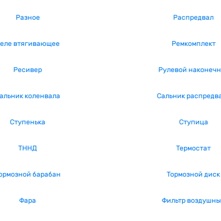
Разное
Распредвал
еле втягивающее
Ремкомплект
Ресивер
Рулевой наконечн
альник коленвала
Сальник распредв
Ступенька
Ступица
ТННД
Термостат
ормозной барабан
Тормозной диск
Фара
Фильтр воздушн