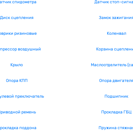
атчик спидометра
Датчик стоп-сигн
Диск сцепления
Замок зажигани
оврики ризиновые
Коленвал
прессор воздушный
Корзина сцеплен
Крыло
Маслоотделитель (с
Опора КПП
Опора двигател
улевой преключатель
Подшипник
риводной ремень
Прокладка ГБЦ
рокладка поддона
Пружина стяжна