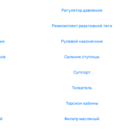
Регулятор давления
Ремкомплект реактивной тяги
ик
Рулевой наконечник
ала
Сальник ступицы
Суппорт
Толкатель
Торсион кабины
ый
Фильтр масляный