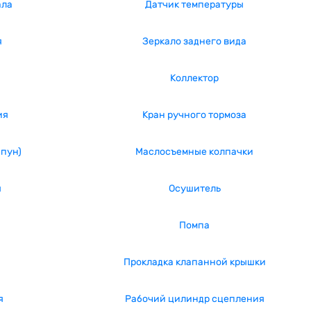
ала
Датчик температуры
я
Зеркало заднего вида
Коллектор
ия
Кран ручного тормоза
апун)
Маслосъемные колпачки
я
Осушитель
Помпа
Прокладка клапанной крышки
я
Рабочий цилиндр сцепления