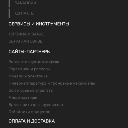
ВАКАНСИИ
КОНТАКТЫ
СЕРВИСЫ И ИНСТРУМЕНТЫ
КОРЗИНА И ЗАКАЗ
ОБРАТНАЯ СВЯЗЬ
САЙТЫ-ПАРТНЕРЫ
Запчасти сдвижных крыш
Стремянки и рессоры
Фонари и электрика
Пневомаппаратура и тромозные механизмы
Оси и осевые агрегаты
Амортизаторы
Брызговики для грузовиков
Отбойники прицепов
ОПЛАТА И ДОСТАВКА