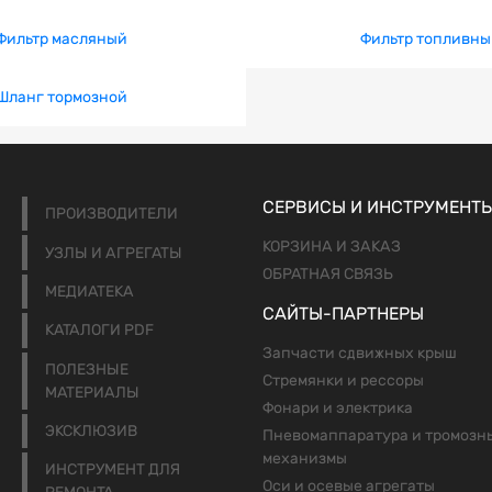
Фильтр масляный
Фильтр топливны
Шланг тормозной
СЕРВИСЫ И ИНСТРУМЕНТ
ПРОИЗВОДИТЕЛИ
КОРЗИНА И ЗАКАЗ
УЗЛЫ И АГРЕГАТЫ
ОБРАТНАЯ СВЯЗЬ
МЕДИАТЕКА
САЙТЫ-ПАРТНЕРЫ
КАТАЛОГИ PDF
Запчасти сдвижных крыш
ПОЛЕЗНЫЕ
Стремянки и рессоры
МАТЕРИАЛЫ
Фонари и электрика
ЭКСКЛЮЗИВ
Пневомаппаратура и тромозн
механизмы
ИНСТРУМЕНТ ДЛЯ
Оси и осевые агрегаты