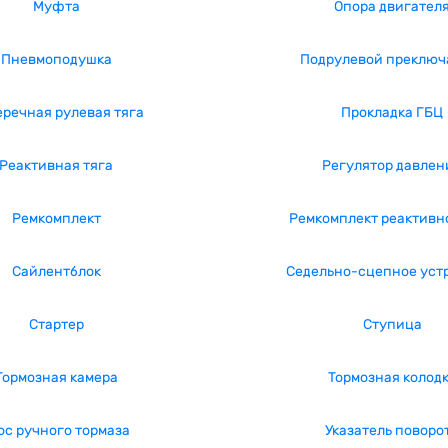
Муфта
Опора двигател
Пневмоподушка
Подрулевой преключ
речная рулевая тяга
Прокладка ГБЦ
Реактивная тяга
Регулятор давлен
Ремкомплект
Ремкомплект реактивн
Сайлентблок
Седельно-сцепное уст
Стартер
Ступица
Тормозная камера
Тормозная колод
ос ручного тормаза
Указатель поворо