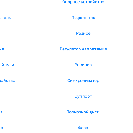
я
Опорное устройство
атель
Подшипник
Разное
ия
Регулятор напряжения
ой тяги
Ресивер
ройство
Синхронизатор
Суппорт
ка
Тормозной диск
та
Фара