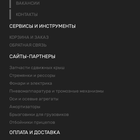
ВАКАНСИИ
КОНТАКТЫ
СЕРВИСЫ И ИНСТРУМЕНТЫ
КОРЗИНА И ЗАКАЗ
ОБРАТНАЯ СВЯЗЬ
САЙТЫ-ПАРТНЕРЫ
Запчасти сдвижных крыш
Стремянки и рессоры
Фонари и электрика
Пневомаппаратура и тромозные механизмы
Оси и осевые агрегаты
Амортизаторы
Брызговики для грузовиков
Отбойники прицепов
ОПЛАТА И ДОСТАВКА