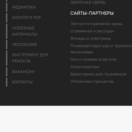
ОБРАТНАЯ СВЯЗЬ
МЕДИАТЕКА
САЙТЫ-ПАРТНЕРЫ
КАТАЛОГИ PDF
Запчасти сдвижных крыш
ПОЛЕЗНЫЕ
Стремянки и рессоры
МАТЕРИАЛЫ
Фонари и электрика
ЭКСКЛЮЗИВ
Пневомаппаратура и тромозн
механизмы
ИНСТРУМЕНТ ДЛЯ
Оси и осевые агрегаты
РЕМОНТА
Амортизаторы
ВАКАНСИИ
Брызговики для грузовиков
Отбойники прицепов
КОНТАКТЫ