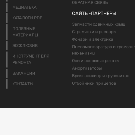
ОБРАТНАЯ СВЯЗЬ
МЕДИАТЕКА
САЙТЫ-ПАРТНЕРЫ
КАТАЛОГИ PDF
Запчасти сдвижных крыш
ПОЛЕЗНЫЕ
Стремянки и рессоры
МАТЕРИАЛЫ
Фонари и электрика
ЭКСКЛЮЗИВ
Пневомаппаратура и тромозн
механизмы
ИНСТРУМЕНТ ДЛЯ
Оси и осевые агрегаты
РЕМОНТА
Амортизаторы
ВАКАНСИИ
Брызговики для грузовиков
Отбойники прицепов
КОНТАКТЫ