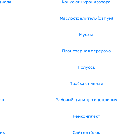
циала
Конус синхронизатора
ы
Маслоотделитель (сапун)
Муфта
Планетарная передача
Полуось
ь
Пробка сливная
ал
Рабочий цилиндр сцепления
а
Ремкомплект
ик
Сайлентблок