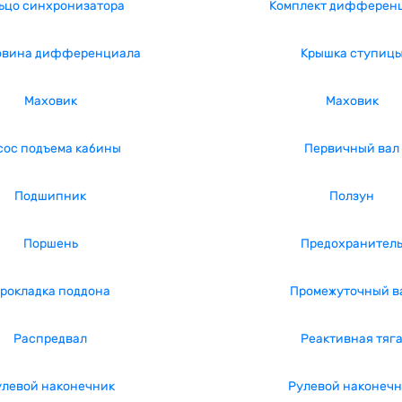
ьцо синхронизатора
Комплект дифферен
овина дифференциала
Крышка ступиц
Маховик
Маховик
сос подъема кабины
Первичный вал
Подшипник
Ползун
Поршень
Предохранител
рокладка поддона
Промежуточный в
Распредвал
Реактивная тяг
улевой наконечник
Рулевой наконечн