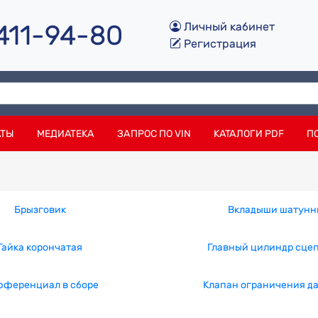
 411-94-80
Личный кабинет
Регистрация
АТЫ
МЕДИАТЕКА
ЗАПРОС ПО VIN
КАТАЛОГИ PDF
П
Брызговик
Вкладыши шатунн
Гайка корончатая
Главный цилиндр сце
ференциал в сборе
Клапан ограничения д