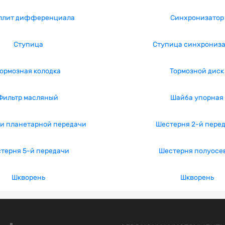
ллит дифференциала
Синхронизатор
Ступица
Ступица синхрониза
ормозная колодка
Тормозной диск
Фильтр масляный
Шайба упорная
и планетарной передачи
Шестерня 2-й пере
терня 5-й передачи
Шестерня полуосе
Шкворень
Шкворень