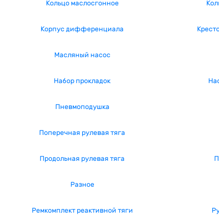
Кольцо маслосгонное
Кол
Корпус дифференциала
Крест
Масляный насос
Набор прокладок
На
Пневмоподушка
Поперечная рулевая тяга
Продольная рулевая тяга
П
Разное
Ремкомплект реактивной тяги
Р