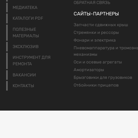
ОБРАТНАЯ СВЯЗЬ
МЕДИАТЕКА
САЙТЫ-ПАРТНЕРЫ
КАТАЛОГИ PDF
Запчасти сдвижных крыш
ПОЛЕЗНЫЕ
Стремянки и рессоры
МАТЕРИАЛЫ
Фонари и электрика
ЭКСКЛЮЗИВ
Пневомаппаратура и тромозн
механизмы
ИНСТРУМЕНТ ДЛЯ
Оси и осевые агрегаты
РЕМОНТА
Амортизаторы
ВАКАНСИИ
Брызговики для грузовиков
Отбойники прицепов
КОНТАКТЫ