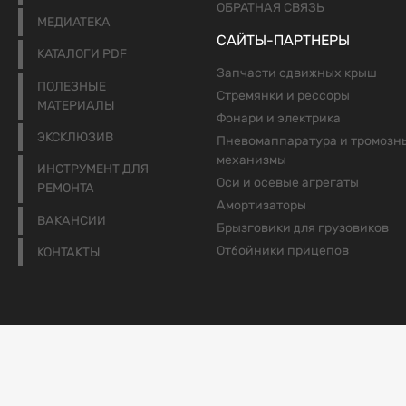
ОБРАТНАЯ СВЯЗЬ
МЕДИАТЕКА
САЙТЫ-ПАРТНЕРЫ
КАТАЛОГИ PDF
Запчасти сдвижных крыш
ПОЛЕЗНЫЕ
Стремянки и рессоры
МАТЕРИАЛЫ
Фонари и электрика
ЭКСКЛЮЗИВ
Пневомаппаратура и тромозн
механизмы
ИНСТРУМЕНТ ДЛЯ
Оси и осевые агрегаты
РЕМОНТА
Амортизаторы
ВАКАНСИИ
Брызговики для грузовиков
Отбойники прицепов
КОНТАКТЫ