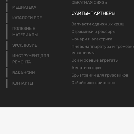
ОБРАТНАЯ СВЯЗЬ
МЕДИАТЕКА
САЙТЫ-ПАРТНЕРЫ
КАТАЛОГИ PDF
Запчасти сдвижных крыш
ПОЛЕЗНЫЕ
Стремянки и рессоры
МАТЕРИАЛЫ
Фонари и электрика
ЭКСКЛЮЗИВ
Пневомаппаратура и тромозн
механизмы
ИНСТРУМЕНТ ДЛЯ
Оси и осевые агрегаты
РЕМОНТА
Амортизаторы
ВАКАНСИИ
Брызговики для грузовиков
Отбойники прицепов
КОНТАКТЫ