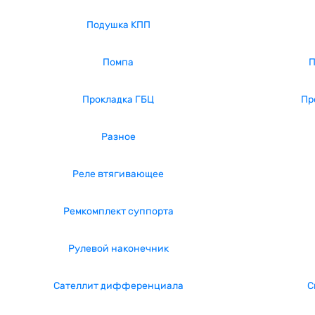
Подушка КПП
Помпа
П
Прокладка ГБЦ
Пр
Разное
Реле втягивающее
Ремкомплект суппорта
Рулевой наконечник
Сателлит дифференциала
С