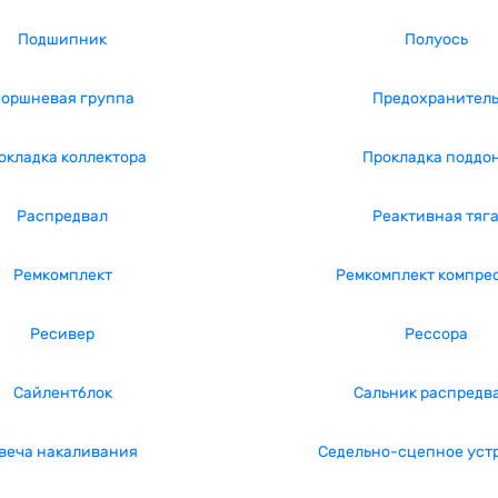
Подшипник
Полуось
оршневая группа
Предохранител
окладка коллектора
Прокладка поддо
Распредвал
Реактивная тяг
Ремкомплект
Ремкомплект компре
Ресивер
Рессора
Сайлентблок
Сальник распредв
веча накаливания
Седельно-сцепное уст