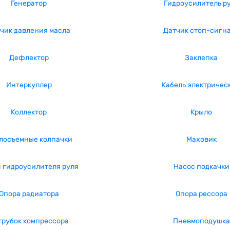
Генератор
Гидроусилитель р
чик давления масла
Датчик стоп-сигн
Дефлектор
Заклепка
Интеркуллер
Кабель электричес
Коллектор
Крыло
лосъемные колпачки
Маховик
 гидроусилителя руля
Насос подкачки
Опора радиатора
Опора рессора
трубок компрессора
Пневмоподушка