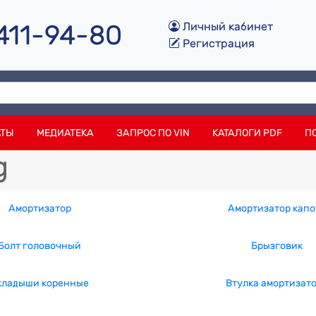
 411-94-80
Личный кабинет
Регистрация
АТЫ
МЕДИАТЕКА
ЗАПРОС ПО VIN
КАТАЛОГИ PDF
П
g
Амортизатор
Амортизатор капо
Болт головочный
Брызговик
кладыши коренные
Втулка амортизат