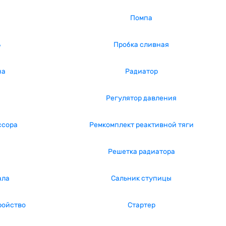
Помпа
ь
Пробка сливная
на
Радиатор
а
Регулятор давления
ссора
Ремкомплект реактивной тяги
Решетка радиатора
ала
Сальник ступицы
ройство
Стартер