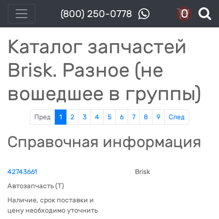
0
(800) 250-0778
Каталог запчастей
Brisk. Разное (не
вошедшее в группы)
Пред
1
2
3
4
5
6
7
8
9
След
Справочная информация
42743661
Brisk
Автозапчасть (Т)
Наличие, срок поставки и
цену необходимо уточнить