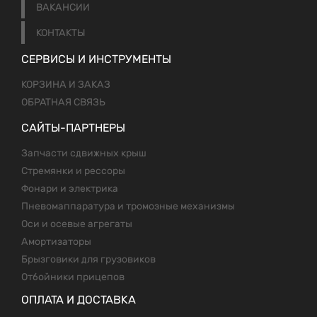
ВАКАНСИИ
КОНТАКТЫ
СЕРВИСЫ И ИНСТРУМЕНТЫ
КОРЗИНА И ЗАКАЗ
ОБРАТНАЯ СВЯЗЬ
САЙТЫ-ПАРТНЕРЫ
Запчасти сдвижных крыш
Стремянки и рессоры
Фонари и электрика
Пневомаппаратура и тромозные механизмы
Оси и осевые агрегаты
Амортизаторы
Брызговики для грузовиков
Отбойники прицепов
ОПЛАТА И ДОСТАВКА