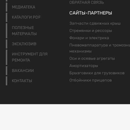
ОБРАТНАЯ СВЯЗЬ
МЕДИАТЕКА
САЙТЫ-ПАРТНЕРЫ
КАТАЛОГИ PDF
Запчасти сдвижных крыш
ПОЛЕЗНЫЕ
Стремянки и рессоры
МАТЕРИАЛЫ
Фонари и электрика
ЭКСКЛЮЗИВ
Пневомаппаратура и тромозн
механизмы
ИНСТРУМЕНТ ДЛЯ
Оси и осевые агрегаты
РЕМОНТА
Амортизаторы
ВАКАНСИИ
Брызговики для грузовиков
Отбойники прицепов
КОНТАКТЫ