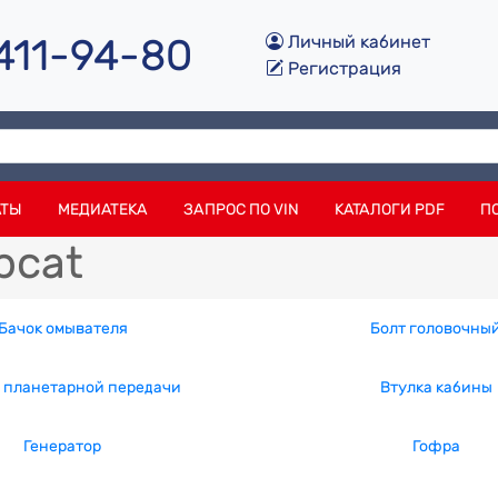
 411-94-80
Личный кабинет
Регистрация
АТЫ
МЕДИАТЕКА
ЗАПРОС ПО VIN
КАТАЛОГИ PDF
П
bcat
Бачок омывателя
Болт головочны
 планетарной передачи
Втулка кабины
Генератор
Гофра