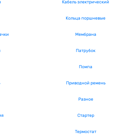
я
Кабель электрический
Кольца поршневые
ачки
Мембрана
я
Патрубок
Помпа
ь
Приводной ремень
Разное
ия
Стартер
Термостат