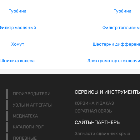
Турбина
Турбина
Фильтр масляный
Фильтр топливны
Хомут
Шестерни дифферен
Шпилька колеса
Электромотор стеклооч
СЕРВИСЫ И ИНСТРУМЕНТ
ПРОИЗВОДИТЕЛИ
КОРЗИНА И ЗАКАЗ
УЗЛЫ И АГРЕГАТЫ
ОБРАТНАЯ СВЯЗЬ
МЕДИАТЕКА
САЙТЫ-ПАРТНЕРЫ
КАТАЛОГИ PDF
Запчасти сдвижных крыш
ПОЛЕЗНЫЕ