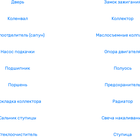
Дверь
Замок зажигани
Коленвал
Коллектор
оотделитель (сапун)
Маслосъемные колп
Насос подкачки
Опора двигател
Подшипник
Полуось
Поршень
Предохранител
окладка коллектора
Радиатор
Сальник ступицы
Свеча накаливан
Стеклоочиститель
Ступица