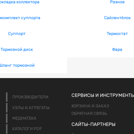
окладка коллектора
Разное
мкомплект суппорта
Сайлентблок
Суппорт
Термостат
Тормозной диск
Фара
Шланг тормозной
СЕРВИСЫ И ИНСТРУМЕНТ
ПРОИЗВОДИТЕЛИ
КОРЗИНА И ЗАКАЗ
УЗЛЫ И АГРЕГАТЫ
ОБРАТНАЯ СВЯЗЬ
МЕДИАТЕКА
САЙТЫ-ПАРТНЕРЫ
КАТАЛОГИ PDF