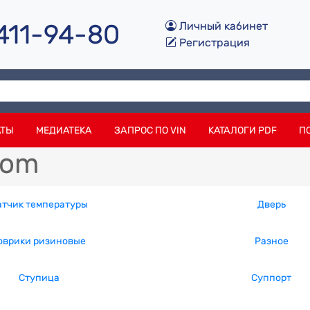
 411-94-80
Личный кабинет
Регистрация
АТЫ
МЕДИАТЕКА
ЗАПРОС ПО VIN
КАТАЛОГИ PDF
П
iom
атчик температуры
Дверь
оврики ризиновые
Разное
Ступица
Суппорт