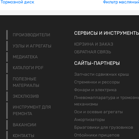
Тормозной диск
Фильтр масляны
СЕРВИСЫ И ИНСТРУМЕНТ
ПРОИЗВОДИТЕЛИ
КОРЗИНА И ЗАКАЗ
УЗЛЫ И АГРЕГАТЫ
ОБРАТНАЯ СВЯЗЬ
МЕДИАТЕКА
САЙТЫ-ПАРТНЕРЫ
КАТАЛОГИ PDF
Запчасти сдвижных крыш
ПОЛЕЗНЫЕ
Стремянки и рессоры
МАТЕРИАЛЫ
Фонари и электрика
ЭКСКЛЮЗИВ
Пневомаппаратура и тромозн
механизмы
ИНСТРУМЕНТ ДЛЯ
Оси и осевые агрегаты
РЕМОНТА
Амортизаторы
ВАКАНСИИ
Брызговики для грузовиков
Отбойники прицепов
КОНТАКТЫ