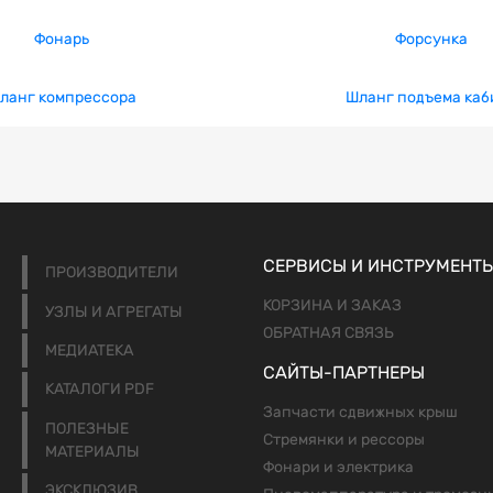
Фонарь
Форсунка
ланг компрессора
Шланг подъема каб
СЕРВИСЫ И ИНСТРУМЕНТ
ПРОИЗВОДИТЕЛИ
КОРЗИНА И ЗАКАЗ
УЗЛЫ И АГРЕГАТЫ
ОБРАТНАЯ СВЯЗЬ
МЕДИАТЕКА
САЙТЫ-ПАРТНЕРЫ
КАТАЛОГИ PDF
Запчасти сдвижных крыш
ПОЛЕЗНЫЕ
Стремянки и рессоры
МАТЕРИАЛЫ
Фонари и электрика
ЭКСКЛЮЗИВ