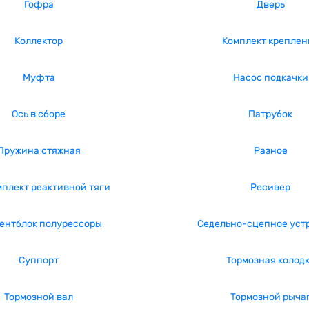
Гофра
Дверь
Коллектор
Комплект креплен
Муфта
Насос подкачки
Ось в сборе
Патрубок
Пружина стяжная
Разное
плект реактивной тяги
Ресивер
ентблок полурессоры
Седельно-сцепное уст
Суппорт
Тормозная колод
Тормозной вал
Тормозной рыча