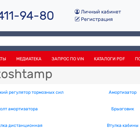
 411-94-80
Личный кабинет
Регистрация
АТЫ
МЕДИАТЕКА
ЗАПРОС ПО VIN
КАТАЛОГИ PDF
П
toshtamp
кий регулятор тормозных сил
Амортизатор
олт амортизатора
Брызговик
улка дистанционная
Втулка кабины