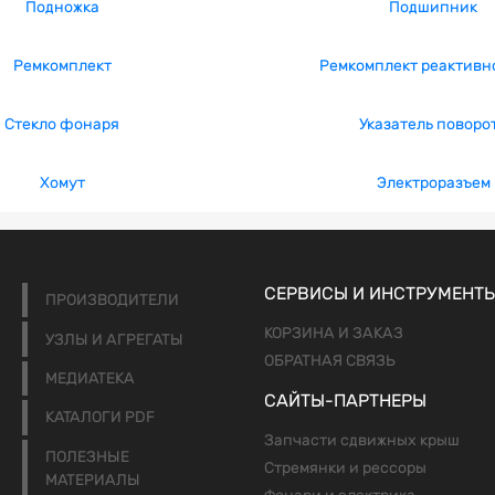
Подножка
Подшипник
Ремкомплект
Ремкомплект реактивн
Стекло фонаря
Указатель поворо
Хомут
Электроразъем
СЕРВИСЫ И ИНСТРУМЕНТ
ПРОИЗВОДИТЕЛИ
КОРЗИНА И ЗАКАЗ
УЗЛЫ И АГРЕГАТЫ
ОБРАТНАЯ СВЯЗЬ
МЕДИАТЕКА
САЙТЫ-ПАРТНЕРЫ
КАТАЛОГИ PDF
Запчасти сдвижных крыш
ПОЛЕЗНЫЕ
Стремянки и рессоры
МАТЕРИАЛЫ