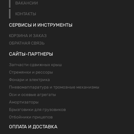
ВАКАНСИИ
КОНТАКТЫ
СЕРВИСЫ И ИНСТРУМЕНТЫ
КОРЗИНА И ЗАКАЗ
ОБРАТНАЯ СВЯЗЬ
САЙТЫ-ПАРТНЕРЫ
Запчасти сдвижных крыш
Стремянки и рессоры
Фонари и электрика
Пневомаппаратура и тромозные механизмы
Оси и осевые агрегаты
Амортизаторы
Брызговики для грузовиков
Отбойники прицепов
ОПЛАТА И ДОСТАВКА