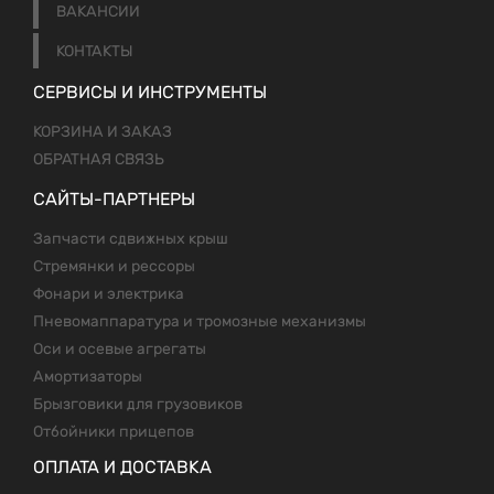
ВАКАНСИИ
КОНТАКТЫ
СЕРВИСЫ И ИНСТРУМЕНТЫ
КОРЗИНА И ЗАКАЗ
ОБРАТНАЯ СВЯЗЬ
САЙТЫ-ПАРТНЕРЫ
Запчасти сдвижных крыш
Стремянки и рессоры
Фонари и электрика
Пневомаппаратура и тромозные механизмы
Оси и осевые агрегаты
Амортизаторы
Брызговики для грузовиков
Отбойники прицепов
ОПЛАТА И ДОСТАВКА